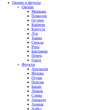
Овощи и фрукты
Овощи
Морковь
Помидор
Огурец
Кабачок
Капуста
Лук
Тыква
Свекла
Репа
Баклажан
Перец
Горох
Фрукты
Апельсин
Яблоко
Груша
Персик
Банан
Лимон
Слива
Авокадо
Ананас
Арбуз