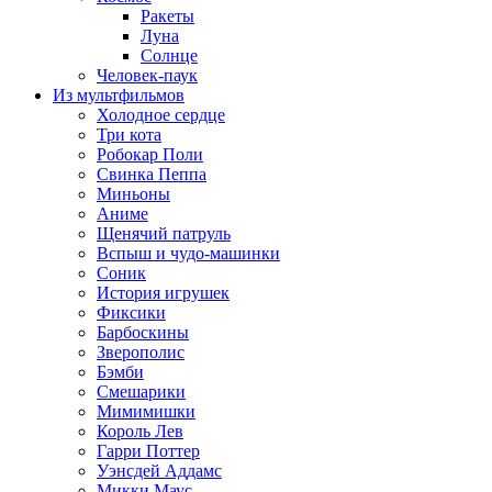
Ракеты
Луна
Солнце
Человек-паук
Из мультфильмов
Холодное сердце
Три кота
Робокар Поли
Свинка Пеппа
Миньоны
Аниме
Щенячий патруль
Вспыш и чудо-машинки
Соник
История игрушек
Фиксики
Барбоскины
Зверополис
Бэмби
Смешарики
Мимимишки
Король Лев
Гарри Поттер
Уэнсдей Аддамс
Микки Маус