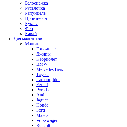
Белоснежка
Русалочка
Рапунцель
Принцессы
Куклы
Феи
Кавай
Для мальчиков
Машины
Гоночные
Джипы
Кабриолет
BMW
Mercedes Benz
Toyota
Lamborghini
Ferrari
Porsche
Audi
Jaguar
Honda
Ford
Mazda
Volkswagen
Renault