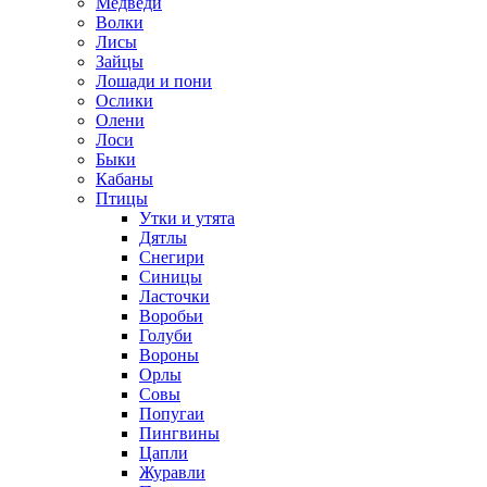
Медведи
Волки
Лисы
Зайцы
Лошади и пони
Ослики
Олени
Лоси
Быки
Кабаны
Птицы
Утки и утята
Дятлы
Снегири
Синицы
Ласточки
Воробьи
Голуби
Вороны
Орлы
Совы
Попугаи
Пингвины
Цапли
Журавли