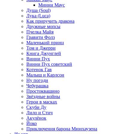
Минни Маус
Душа (Soul)
Лука (Luca)
Как приручить дракона
Дружные мопсы
Пчелка Майя
Гравити Фолз
Маленький принц
Том и Джерри
Книга Джунглей
Винни Пух
Винни Пух советский
Котенок Гав
Малыш и Карлсон
Ну погоди
Чебурашка
Простоквашино
Звёздные войны
Герои в масках
Скуби Ду
Лило и Стич
Акулёнок
Йоко
Приключения барона Мюнхаузена