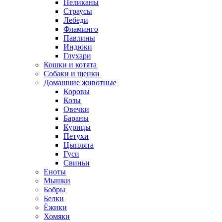
Пеликаны
Страусы
Лебеди
Фламинго
Павлины
Индюки
Глухари
Кошки и котята
Собаки и щенки
Домашние животные
Коровы
Козы
Овечки
Бараны
Курицы
Петухи
Цыплята
Гуси
Свиньи
Еноты
Мышки
Бобры
Белки
Ёжики
Хомяки