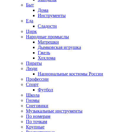
Быт
Дома
Инструменты
Еда
Сладости
Цирк
Народные промыслы
Матрешки
Дымковская игрушка
Гжель
Хохлома
Пираты
Люди
Национальные костюмы России
Профессии
Спорт
Футбол
Школа
Гномы
Снеговики
Музыкальные инструменты
По номерам
По точкам
Крупные