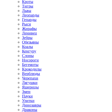
Кроты
Тигры
Львы
Леопарды
Гепарды
Рыси
Жирафы
Ленивец
Зебры
Обезьяны
Коалы
Кенгуру
Слоны
Носороги
Бегемоты
Крокодилы
Верблюды
Черепахи
Лягушки
Ящерицы
Змеи
Пауки
Улитки
Динозавры
Драконы