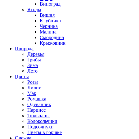
Виноград
Ягоды
Вишня
Клубника
Черника
Малина
Смородина
Крыжовник
Природа
Деревья
Грибы
Зима
Лето
Цветы
Розы
Лилии
Мак
Ромашка
Одуванчик
Нарцисс
Тюльпаны
Колокольчики
Подсолнухи
Цветы в горшке
Одежда