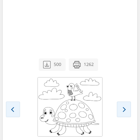
500
1262