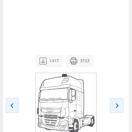
1417
3153