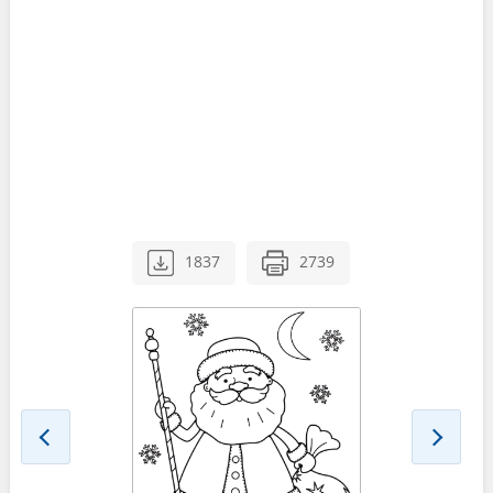
1837
2739