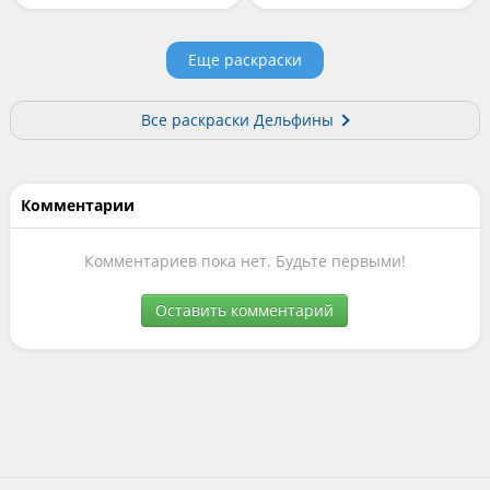
Дельфин спасатель
Дельфин над водой
Дельфин с мячиком
Еще раскраски