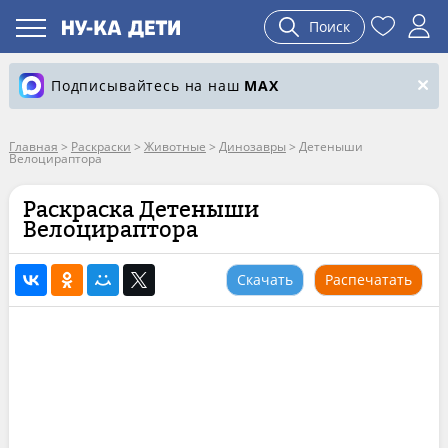
Поиск
Подписывайтесь на наш
MAX
Главная
>
Раскраски
>
Животные
>
Динозавры
>
Детеныши
Велоцираптора
Раскраска Детеныши
Велоцираптора
Скачать
Распечатать