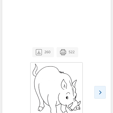
260
522