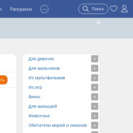
...
и
Раскраски
Поиск
Для девочек
Для мальчиков
Из мультфильмов
ть
Из игр
Винкс
Для малышей
Животные
Обитатели морей и океанов