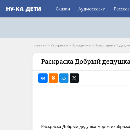
Сказки
Аудиосказки
Расска
Главная
>
Раскраски
>
Праздники
>
Новогодние
>
Дед м
Раскраска Добрый дедушка
Раскраска Добрый дедушка мороз изображае