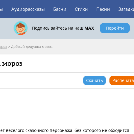
зы
Аудиорассказы
Басни
Стихи
Песни
Загадк
Подписывайтесь на наш
MAX
Перейти
ороз
>
Добрый дедушка мороз
 мороз
Скачать
Распечата
т весёлого сказочного персонажа, без которого не обходится