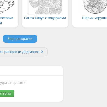
иготовил
Санта Клаус с подарками
Шарик-игрушк
и
Еще раскраски
се раскраски Дед мороз
Будьте первыми!
нтарий