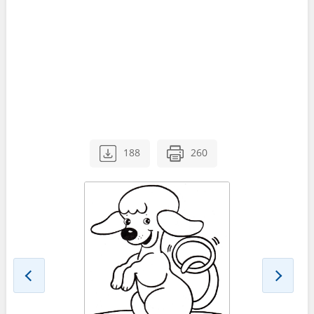
188
260