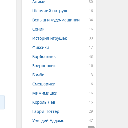
Аниме
Щенячий патруль
Вспыш и чудо-машинки
Соник
История игрушек
Фиксики
Барбоскины
Зверополис
Бэмби
Смешарики
Мимимишки
Король Лев
Гарри Поттер
Уэнсдей Аддамс