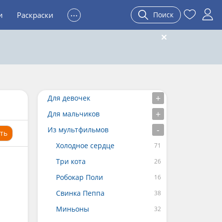
...
и
Раскраски
Поиск
Для девочек
Для мальчиков
Из мультфильмов
ть
Холодное сердце
Три кота
Робокар Поли
Свинка Пеппа
Миньоны