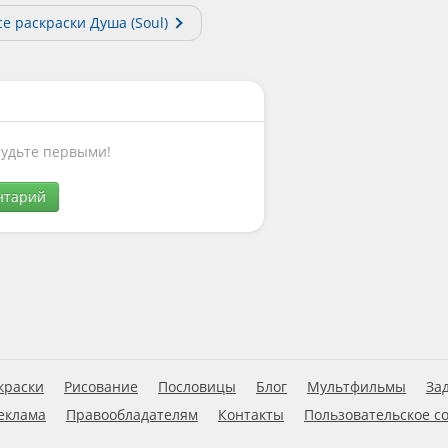
се раскраски Душа (Soul)
Будьте первыми!
нтарий
краски
Рисование
Пословицы
Блог
Мультфильмы
За
еклама
Правообладателям
Контакты
Пользовательское с