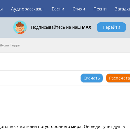
зы
Аудиорассказы
Басни
Стихи
Песни
Загадк
Подписывайтесь на наш
MAX
Перейти
Душа Терри
Скачать
Распечата
 дотошных жителей потустороннего мира. Он ведёт учёт душ в