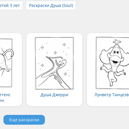
етей 3 лет
Раскраски Душа (Soul)
ттенс
Душа Джерри
Лунветр Танцезв
ен
Еще раскраски