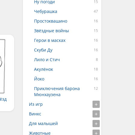
Ну погоди
Чебурашка
Простоквашино
Звёздные войны
Герои в масках
Скуби Ду
Лило и Стич
Акулёнок
Йоко
Приключения барона
Мюнхаузена
ёзд
Из игр
Винкс
Для малышей
Животные