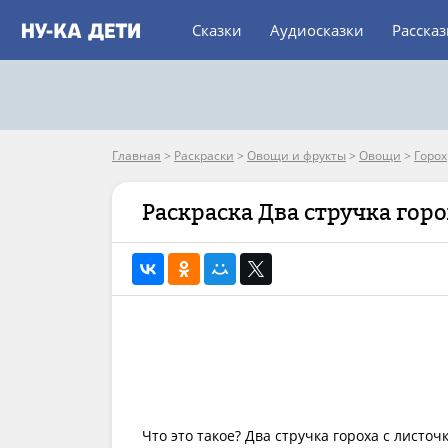
Сказки
Аудиосказки
Расска
Главная
>
Раскраски
>
Овощи и фрукты
>
Овощи
>
Горох
Раскраска Два стручка горо
Что это такое? Два стручка гороха с листо