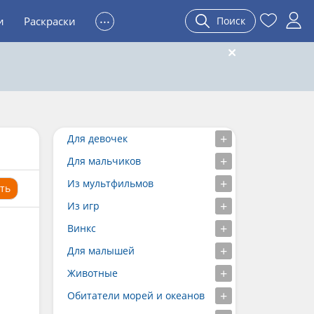
...
и
Раскраски
Поиск
Для девочек
Для мальчиков
Из мультфильмов
ть
Из игр
Винкс
Для малышей
Животные
Обитатели морей и океанов