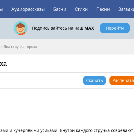
зы
Аудиорассказы
Басни
Стихи
Песни
Загадк
Подписывайтесь на наш
MAX
Перейти
>
Два стручка гороха
ха
Скачать
Распечата
чками и кучерявыми усиками. Внутри каждого стручка созревают