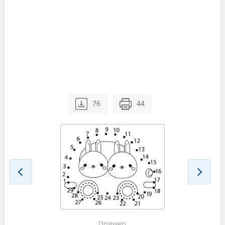
76
44
Пример