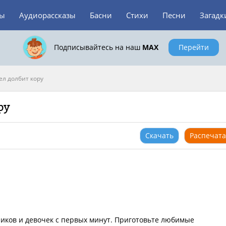
зы
Аудиорассказы
Басни
Стихи
Песни
Загадк
Подписывайтесь на наш
MAX
Перейти
ел долбит кору
ру
Скачать
Распечата
чиков и девочек с первых минут. Приготовьте любимые