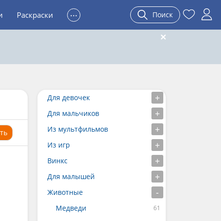
...
и
Раскраски
Поиск
Для девочек
Для мальчиков
Из мультфильмов
ть
Из игр
Винкс
Для малышей
Животные
Медведи