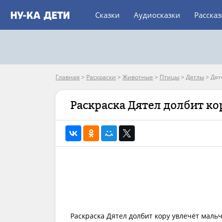
Сказки
Аудиосказки
Расска
Главная
>
Раскраски
>
Животные
>
Птицы
>
Дятлы
>
Дят
Раскраска Дятел долбит ко
Раскраска Дятел долбит кору увлечёт маль