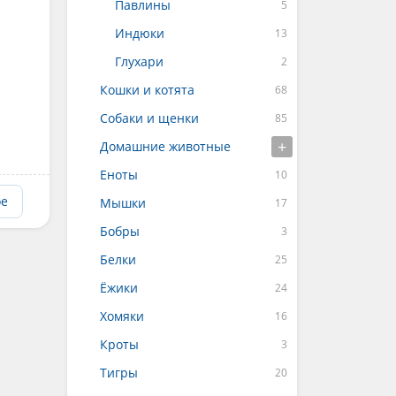
Павлины
Индюки
Глухари
Кошки и котята
Собаки и щенки
Домашние животные
Еноты
ое
Мышки
Бобры
Белки
Ёжики
Хомяки
Кроты
Тигры