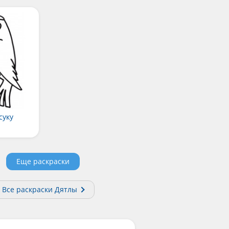
суку
Еще раскраски
Все раскраски Дятлы