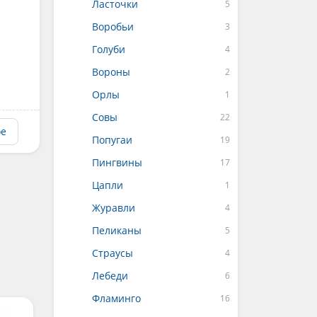
Ласточки
Воробьи
Голуби
Вороны
Орлы
Совы
ое
Попугаи
Пингвины
Цапли
Журавли
Пеликаны
Страусы
Лебеди
Фламинго