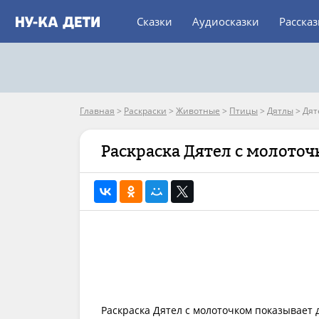
Сказки
Аудиосказки
Расска
Главная
>
Раскраски
>
Животные
>
Птицы
>
Дятлы
>
Дят
Раскраска Дятел с молото
Раскраска Дятел с молоточком показывает 