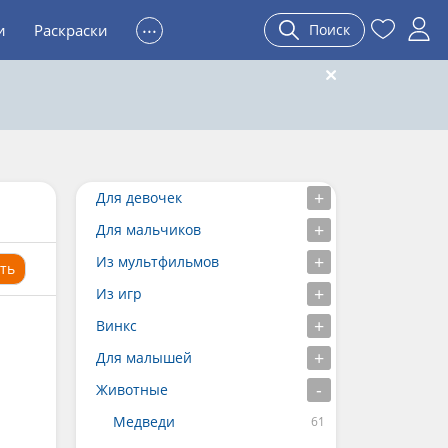
...
и
Раскраски
Поиск
Для девочек
Для мальчиков
Из мультфильмов
ть
Из игр
Винкс
Для малышей
Животные
Медведи