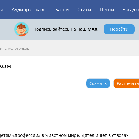
зы
Аудиорассказы
Басни
Стихи
Песни
Загадк
Подписывайтесь на наш
MAX
Перейти
ел с молоточком
чком
Скачать
Распечата
детям «профессии» в животном мире. Дятел ищет в стволах