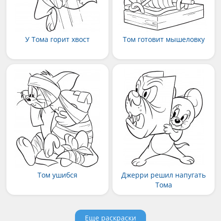
У Тома горит хвост
Том готовит мышеловку
Том ушибся
Джерри решил напугать
Тома
Еще раскраски