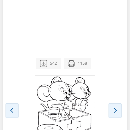
542
1158