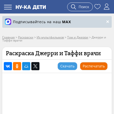
Поиск
Подписывайтесь на наш
MAX
Главная
>
Раскраски
>
Из мультфильмов
>
Том и Джерри
>
Джерри и
Таффи врачи
Раскраска Джерри и Таффи врачи
Скачать
Распечатать