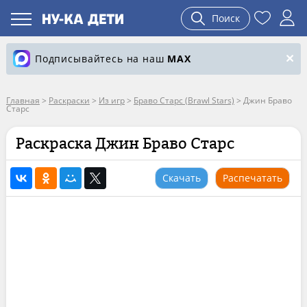
Поиск
Подписывайтесь на наш
MAX
Главная
>
Раскраски
>
Из игр
>
Браво Старс (Brawl Stars)
>
Джин Браво
Старс
Раскраска Джин Браво Старс
Скачать
Распечатать