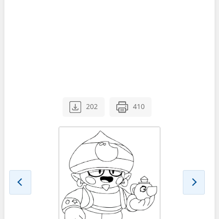
202
410