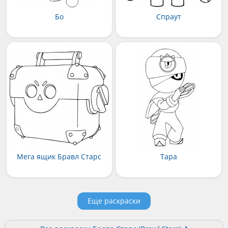
Бо
Спраут
Мега ящик Бравл Старс
Тара
Еще раскраски