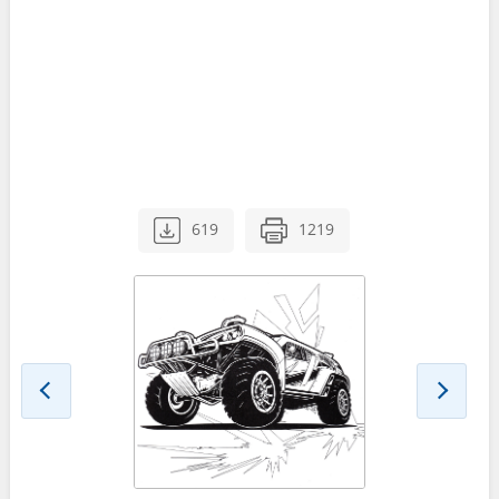
619
1219