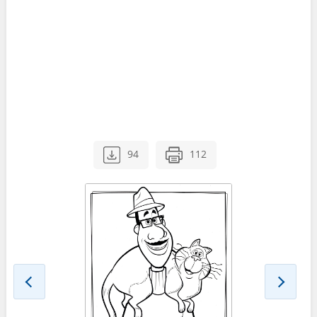
94
112