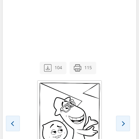
104
115