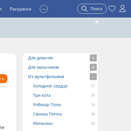
...
и
Раскраски
Поиск
Для девочек
Для мальчиков
Из мультфильмов
ть
Холодное сердце
Три кота
Робокар Поли
Свинка Пеппа
Миньоны
те