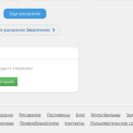
Еще раскраски
се раскраски Зверополис
Будьте первыми!
нтарий
краски
Рисование
Пословицы
Блог
Мультфильмы
За
еклама
Правообладателям
Контакты
Пользовательское с