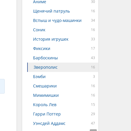
Аниме
Щенячий патруль
Вспыш и чудо-машинки
Соник
История игрушек
Фиксики
Барбоскины
Зверополис
Бэмби
Смешарики
Мимимишки
Король Лев
Гарри Поттер
Уэнсдей Аддамс