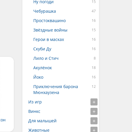
Ну погоди
Чебурашка
Простоквашино
Звёздные войны
Герои в масках
Скуби Ду
Лило и Стич
Акулёнок
Йоко
Приключения барона
Мюнхаузена
Из игр
Винкс
сон
Для малышей
Животные