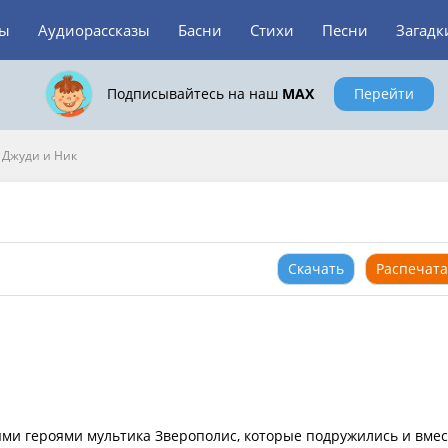
зы
Аудиорассказы
Басни
Стихи
Песни
Загадк
Подписывайтесь на наш
MAX
Перейти
>
Джуди и Ник
Скачать
Распечата
ными героями мультика Зверополис, которые подружились и вмес