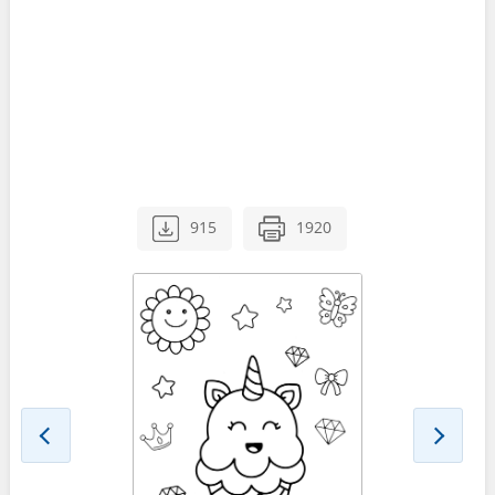
915
1920