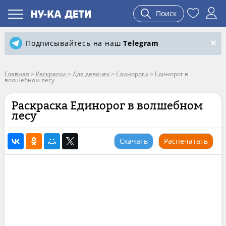
Поиск
Подписывайтесь на наш
Telegram
Главная
>
Раскраски
>
Для девочек
>
Единороги
>
Единорог в
волшебном лесу
Раскраска Единорог в волшебном
лесу
Скачать
Распечатать