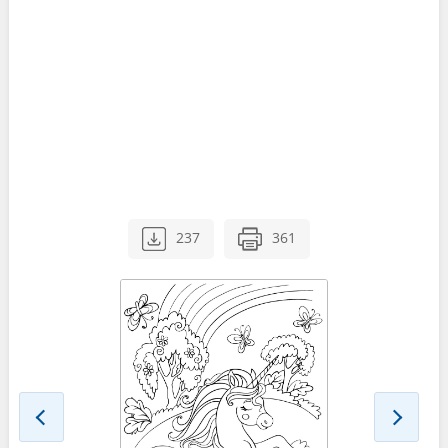
237
361