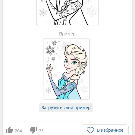
Пример
Загрузите свой пример
В избранное
204
23