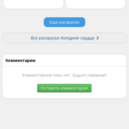
Еще раскраски
Все раскраски Холодное сердце
Комментарии
Комментариев пока нет. Будьте первыми!
Оставить комментарий