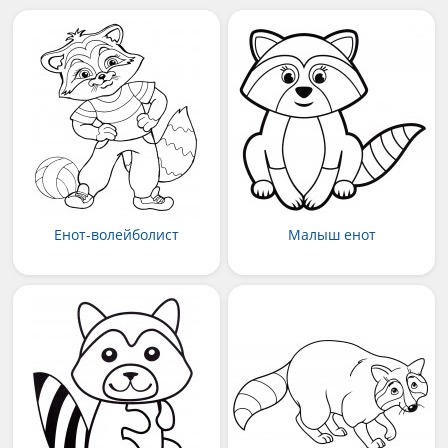
Енот-волейболист
Малыш енот