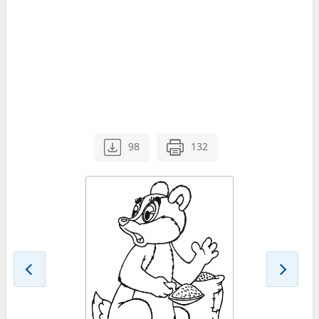
98
132