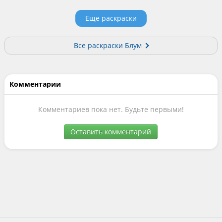
Еще раскраски
Все раскраски Блум
Комментарии
Комментариев пока нет. Будьте первыми!
Оставить комментарий