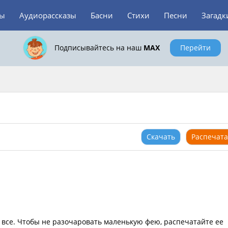
зы
Аудиорассказы
Басни
Стихи
Песни
Загадк
Подписывайтесь на наш
MAX
Перейти
Скачать
Распечата
е все. Чтобы не разочаровать маленькую фею, распечатайте ее