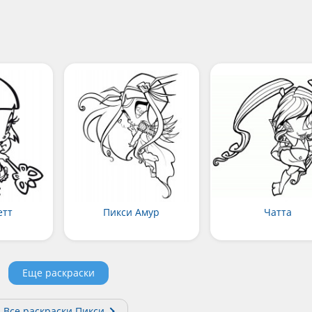
етт
Пикси Амур
Чатта
Еще раскраски
Все раскраски Пикси