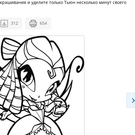
скрашивания и уделите только Тьюн несколько минут своего
312
654