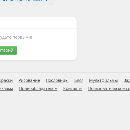
Будьте первыми!
нтарий
краски
Рисование
Пословицы
Блог
Мультфильмы
За
еклама
Правообладателям
Контакты
Пользовательское с