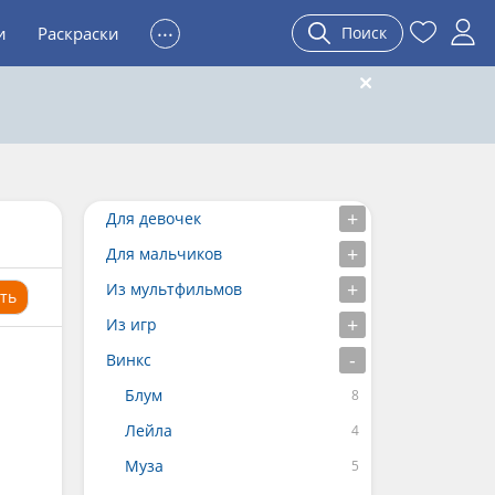
...
и
Раскраски
Поиск
Для девочек
Для мальчиков
Из мультфильмов
ть
Из игр
Винкс
Блум
Лейла
Муза