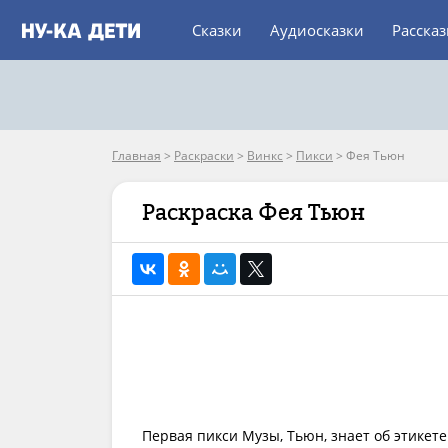
Сказки
Аудиосказки
Расска
Главная
>
Раскраски
>
Винкс
>
Пикси
>
Фея Тьюн
Раскраска Фея Тьюн
Первая пикси Музы, Тьюн, знает об этикет