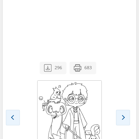
296
683