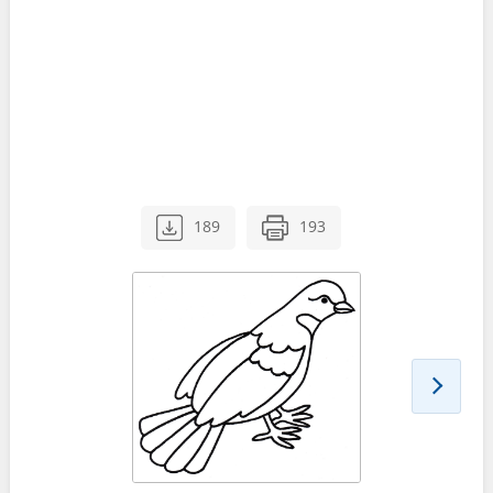
189
193