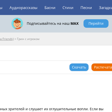
зы
Аудиорассказы
Басни
Стихи
Песни
Загадк
Подписывайтесь на наш
MAX
Перейти
 Friends)
>
Грин с игроком
Скачать
Распечата
вных зрителей и слушает их оглушительные вопли. Если вы