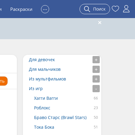
...
и
Раскраски
Поиск
Для девочек
Для мальчиков
Из мультфильмов
ть
Из игр
Хагги Вагги
Роблокс
Браво Старс (Brawl Stars)
Тока Бока