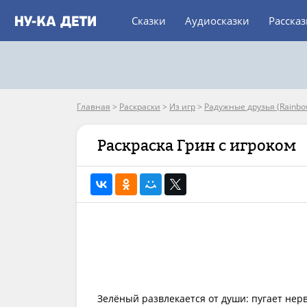
Сказки
Аудиосказки
Расска
Главная
>
Раскраски
>
Из игр
>
Радужные друзья (Rainbow
Раскраска Грин с игроком
Зелёный развлекается от души: пугает нер