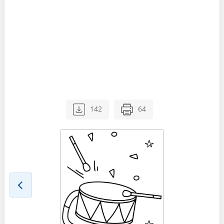
142
64