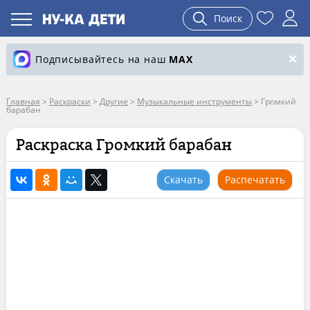
Поиск
Подписывайтесь на наш
MAX
Главная
>
Раскраски
>
Другие
>
Музыкальные инструменты
>
Громкий
барабан
Раскраска Громкий барабан
Скачать
Распечатать