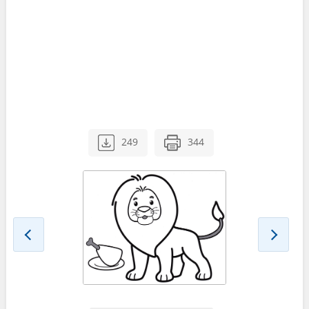
249
344