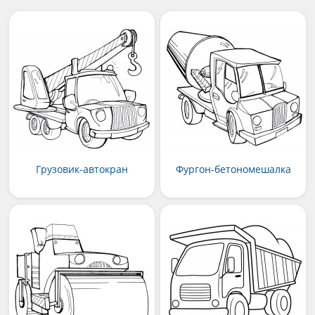
Грузовик-автокран
Фургон-бетономешалка