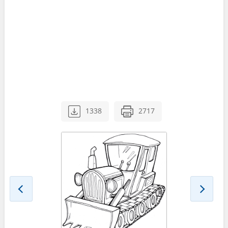
1338
2717