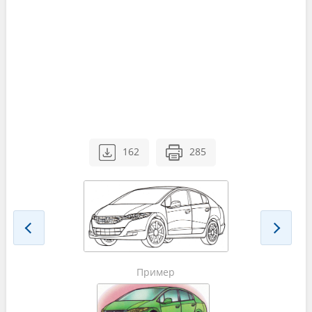
162
285
Пример