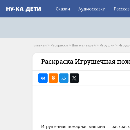
Сказки
Аудиосказки
Расска
Главная
>
Раскраски
>
Для малышей
>
Игрушки
>
Игруш
Раскраска Игрушечная по
Игрушечная пожарная машина — раскраска