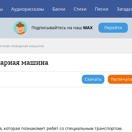
зы
Аудиорассказы
Басни
Стихи
Песни
Загадк
Подписывайтесь на наш
MAX
Перейти
ечная пожарная машина
жарная машина
Скачать
Распечата
, которая познакомит ребят со специальным транспортом.