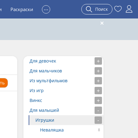
...
и
Раскраски
Поиск
Для девочек
Для мальчиков
Из мультфильмов
ть
Из игр
Винкс
Для малышей
Игрушки
Неваляшка