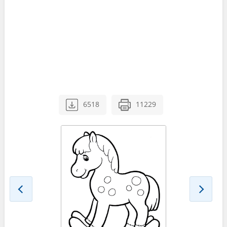
6518
11229