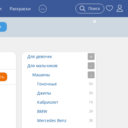
...
и
Раскраски
Поиск
и
Для девочек
Для мальчиков
Машины
ть
Гоночные
Джипы
Кабриолет
BMW
Mercedes Benz