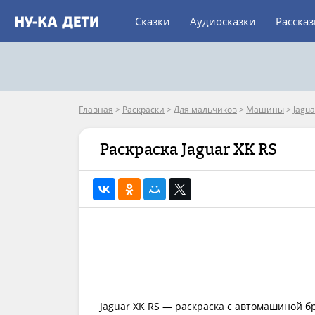
Сказки
Аудиосказки
Расска
Главная
>
Раскраски
>
Для мальчиков
>
Машины
>
Jagua
Раскраска Jaguar XK RS
Jaguar XK RS — раскраска с автомашиной бр