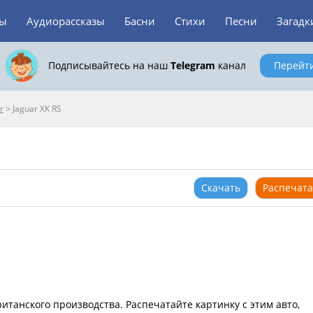
зы
Аудиорассказы
Басни
Стихи
Песни
Загадк
Подписывайтесь на наш
Telegram
канал
Перейт
r
>
Jaguar XK RS
Скачать
Распечата
итанского производства. Распечатайте картинку с этим авто,