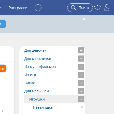
...
и
Раскраски
Поиск
и
Для девочек
Для мальчиков
Из мультфильмов
ть
Из игр
Винкс
Для малышей
Игрушки
Неваляшка
пы