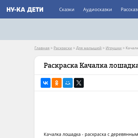
Сказки
Аудиосказки
Расска
Главная
>
Раскраски
>
Для малышей
>
Игрушки
>
Качал
Раскраска Качалка лошадк
Качалка лошадка - раскраска с деревянным