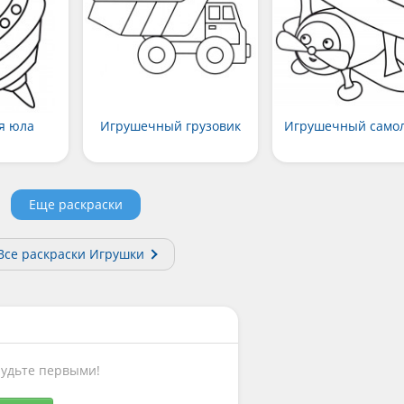
я юла
Игрушечный грузовик
Игрушечный само
Еще раскраски
Все раскраски Игрушки
Будьте первыми!