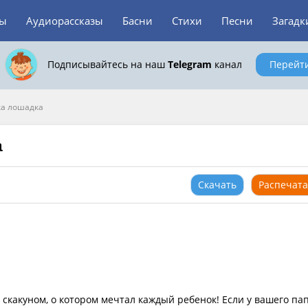
зы
Аудиорассказы
Басни
Стихи
Песни
Загадк
Подписывайтесь на наш
Telegram
канал
Перейт
ка лошадка
а
Скачать
Распечата
 скакуном, о котором мечтал каждый ребенок! Если у вашего па