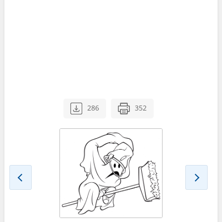
286
352