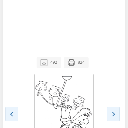
492
824