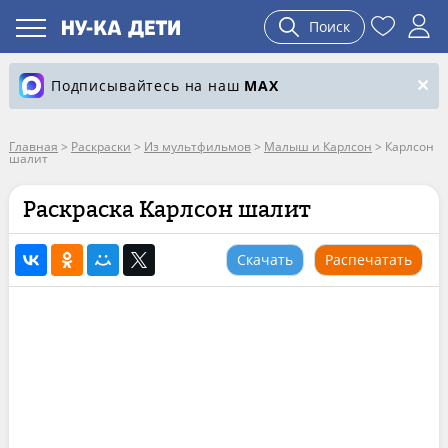
Поиск
Подписывайтесь на наш
MAX
Главная
>
Раскраски
>
Из мультфильмов
>
Малыш и Карлсон
>
Карлсон
шалит
Раскраска Карлсон шалит
Скачать
Распечатать