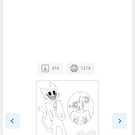
416
1214