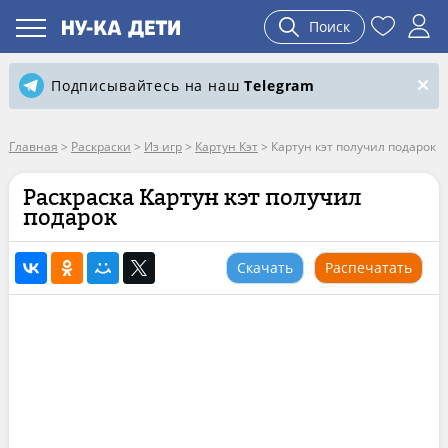
Поиск
Подписывайтесь на наш
Telegram
Главная
>
Раскраски
>
Из игр
>
Картун Кэт
>
Картун кэт получил подарок
Раскраска Картун кэт получил
подарок
Скачать
Распечатать