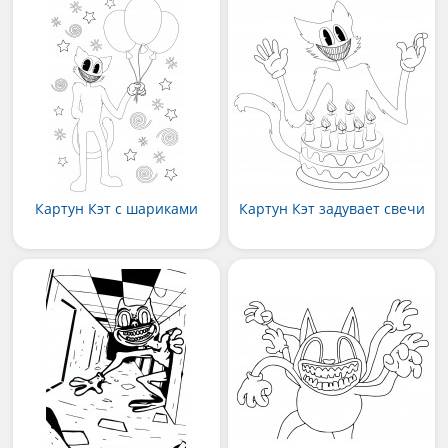
Картун Кэт с шариками
Картун Кэт задувает свечи