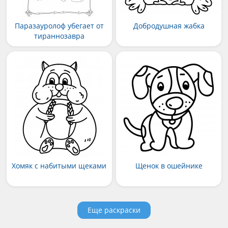
Паразауролоф убегает от
Добродушная жабка
тираннозавра
Хомяк с набитыми щеками
Щенок в ошейнике
Еще раскраски