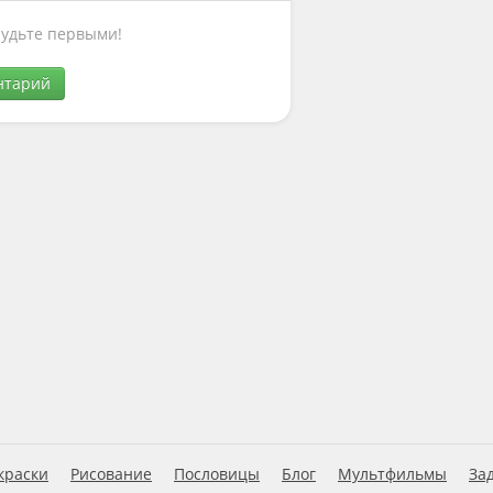
Будьте первыми!
нтарий
краски
Рисование
Пословицы
Блог
Мультфильмы
За