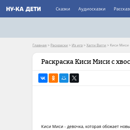
Сказки
Аудиосказки
Расска
Главная
>
Раскраски
>
Из игр
>
Хагги Вагги
>
Киси Миси 
Раскраска Киси Миси с хв
Киси Миси - девочка, которая обожает нов