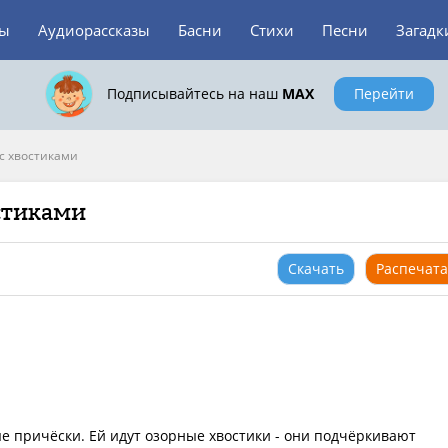
зы
Аудиорассказы
Басни
Стихи
Песни
Загадк
Подписывайтесь на наш
MAX
Перейти
с хвостиками
остиками
Скачать
Распечата
ые причёски. Ей идут озорные хвостики - они подчёркивают