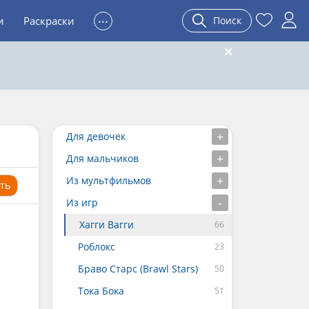
...
и
Раскраски
Поиск
Для девочек
Для мальчиков
Из мультфильмов
ть
Из игр
Хагги Вагги
Роблокс
Браво Старс (Brawl Stars)
Тока Бока