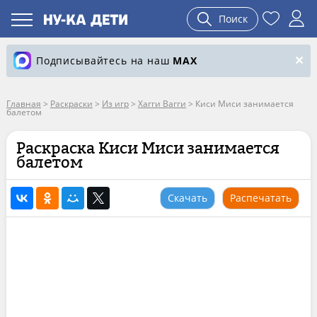
Поиск
Подписывайтесь на наш
MAX
Главная
>
Раскраски
>
Из игр
>
Хагги Вагги
>
Киси Миси занимается
балетом
Раскраска Киси Миси занимается
балетом
Скачать
Распечатать