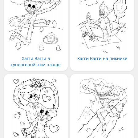
Хагги Вагги в
Хагги Вагги на пикнике
супергеройском плаще