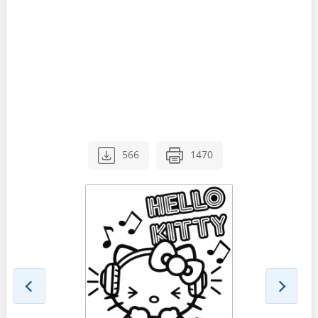
566
1470