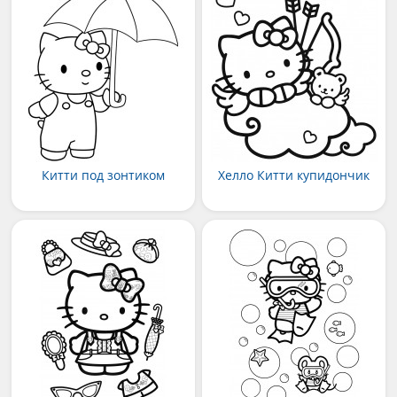
Китти под зонтиком
Хелло Китти купидончик