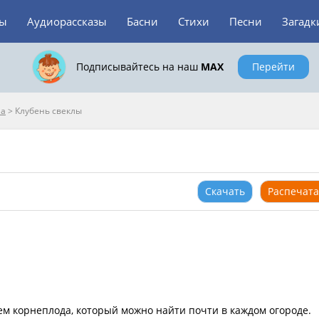
зы
Аудиорассказы
Басни
Стихи
Песни
Загадк
Подписывайтесь на наш
MAX
Перейти
ла
>
Клубень свеклы
Скачать
Распечата
ем корнеплода, который можно найти почти в каждом огороде.