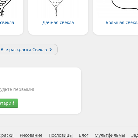
свекла
Дачная свекла
Большая свекл
Все раскраски Свекла
Будьте первыми!
нтарий
краски
Рисование
Пословицы
Блог
Мультфильмы
За