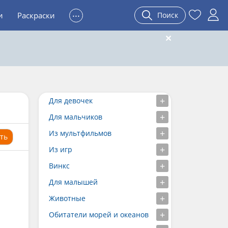
...
и
Раскраски
Поиск
Для девочек
Для мальчиков
Из мультфильмов
ть
Из игр
Винкс
Для малышей
Животные
Обитатели морей и океанов