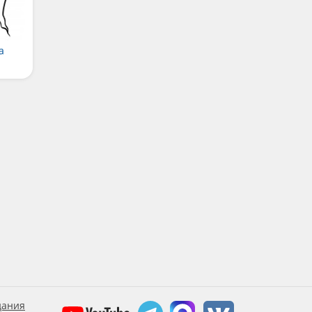
а
дания