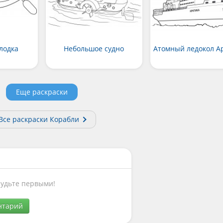
лодка
Небольшое судно
Атомный ледокол А
Еще раскраски
Все раскраски Корабли
Будьте первыми!
нтарий