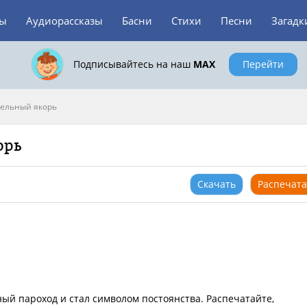
зы
Аудиорассказы
Басни
Стихи
Песни
Загадк
Подписывайтесь на наш
MAX
Перейти
ельный якорь
орь
Скачать
Распечата
ый пароход и стал символом постоянства. Распечатайте,