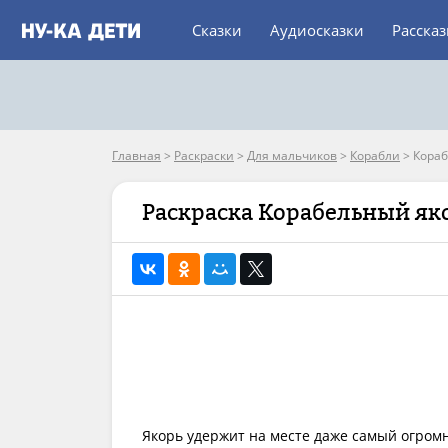
Сказки
Аудиосказки
Расска
Главная
>
Раскраски
>
Для мальчиков
>
Корабли
>
Кораб
Раскраска Корабельный як
Якорь удержит на месте даже самый огромн