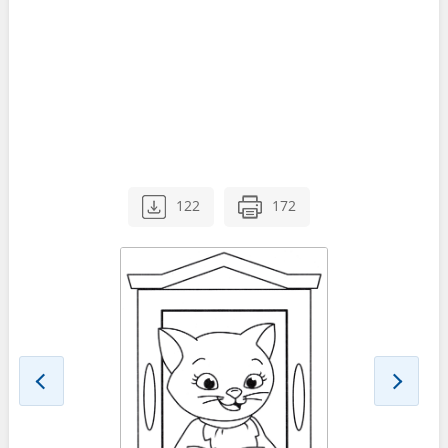
122
172