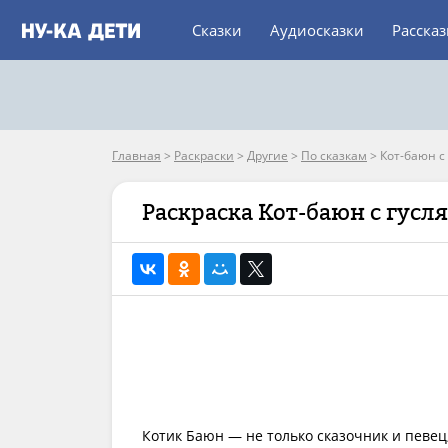
Сказки
Аудиосказки
Расска
Главная
>
Раскраски
>
Другие
>
По сказкам
>
Кот-баюн с
Раскраска Кот-баюн с гусл
Котик Баюн — не только сказочник и певец