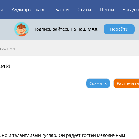
зы
Аудиорассказы
Басни
Стихи
Песни
Загадк
Подписывайтесь на наш
MAX
Перейти
 гуслями
ями
Скачать
Распечата
, но и талантливый гусляр. Он радует гостей мелодичным