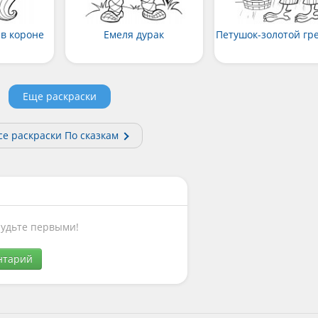
 в короне
Емеля дурак
Петушок-золотой гр
Еще раскраски
се раскраски По сказкам
Будьте первыми!
нтарий