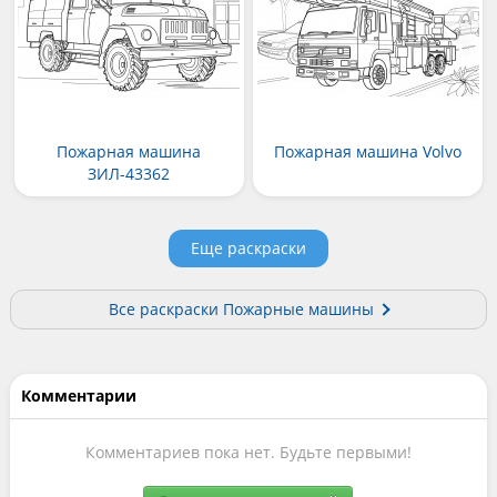
Пожарная машина
Пожарная машина Volvo
ЗИЛ-43362
Еще раскраски
Все раскраски Пожарные машины
Комментарии
Комментариев пока нет. Будьте первыми!