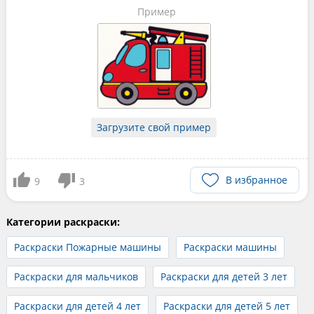
Пример
Загрузите свой пример
В избранное
9
3
Категории раскраски:
Раскраски Пожарные машины
Раскраски машины
Раскраски для мальчиков
Раскраски для детей 3 лет
Раскраски для детей 4 лет
Раскраски для детей 5 лет